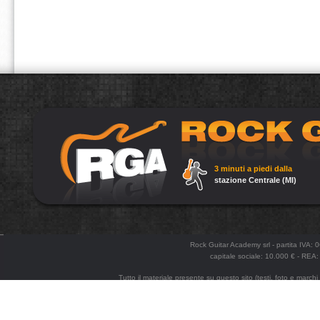
3 minuti a piedi dalla
stazione Centrale (MI)
Rock Guitar Academy srl - partita IVA:
capitale sociale: 10.000 € - R
Tutto il materiale presente su questo sito (testi, foto e marchi
e la divulgazione anche parziale senza esplicita autorizzazione. Po
enginee