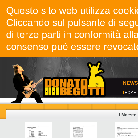
Questo sito web utilizza cookie
Cliccando sul pulsante di segui
di terze parti in conformità all
consenso può essere revocat
NEWS
HOME
I Maestri