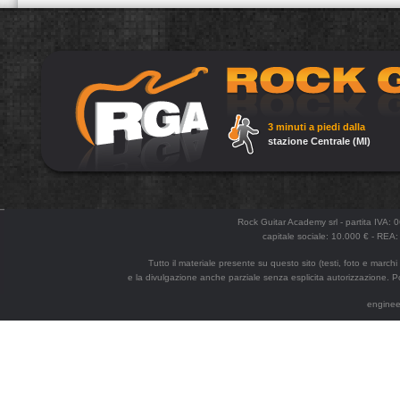
3 minuti a piedi dalla
stazione Centrale (MI)
Rock Guitar Academy srl - partita IVA:
capitale sociale: 10.000 € - R
Tutto il materiale presente su questo sito (testi, foto e marchi
e la divulgazione anche parziale senza esplicita autorizzazione. Po
enginee