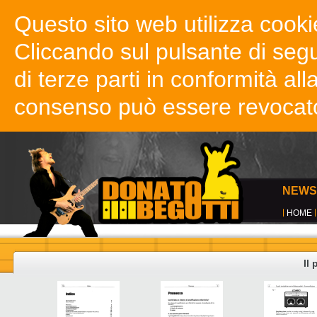
Questo sito web utilizza cookie
Cliccando sul pulsante di segui
di terze parti in conformità all
consenso può essere revocat
NEWS
HOME
Il 