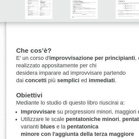
Che cos’è?
E' un corso d'
improvvisazione per principianti
,
realizzato appositamente per chi
desidera imparare ad improvvisare partendo
dai
concetti
più
semplici
ed
immediati
.
Obiettivi
Mediante lo studio di questo libro riuscirai a:
Improvvisare
su progressioni minori, maggiori
Utilizzare le scale
pentatoniche minori
,
penta
varianti
blues
e la
pentatonica
minore con l'aggiunta della terza maggiore