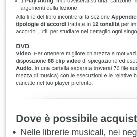
1 Play Along
. Improvviserai su una "canzone" me
argomenti della lezione
Alla fine del libro incontrerai la sezione
Appendic
tipologie di accordi
trattate in
12 tonalità
per im
accordo", utili per studiare nel dettaglio ogni singo
DVD
Video
. Per ottenere migliore chiarezza e motivaz
disposizione
88 clip video
di spiegazione ed esec
Audio
. In una cartella separata troverai 76 file au
mezza di musica) con le esecuzioni e le relative 
caricate nel tuo player preferito.
Dove è possibile acquis
Nelle librerie musicali, nei n