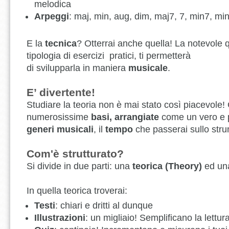
melodica
Arpeggi
: maj, min, aug, dim, maj7, 7, min7, mi
E la
tecnica
? Otterrai anche quella! La notevole q
tipologia di esercizi pratici, ti permetterà
di svilupparla in maniera
musicale
.
E’ divertente!
Studiare la teoria non è mai stato così piacevole! 
numerosissime
basi, arrangiate
come un vero e 
generi musicali
, il
tempo
che passerai sullo str
Com'è strutturato?
Si divide in due parti: una
teorica (Theory)
ed un
In quella teorica troverai:
Testi
: chiari e dritti al dunque
Illustrazioni
: un migliaio! Semplificano la lettu