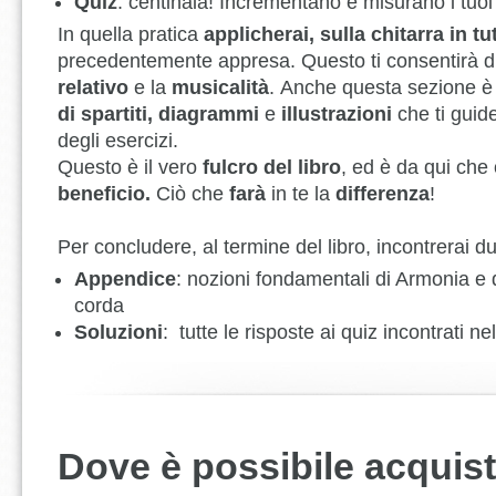
Quiz
: centinaia! Incrementano e misurano i tuoi
In quella pratica
applicherai, sulla chitarra in tut
precedentemente appresa. Questo ti consentirà di 
relativo
e la
musicalità
. Anche questa sezione è
di spartiti, diagrammi
e
illustrazioni
che ti guid
degli esercizi.
Questo è il vero
fulcro del libro
, ed è da qui che o
beneficio.
Ciò che
farà
in te la
differenza
!
Per concludere, al termine del libro, incontrerai d
Appendice
: nozioni fondamentali di Armonia e d
corda
Soluzioni
: tutte le risposte ai quiz incontrati ne
Dove è possibile acquis