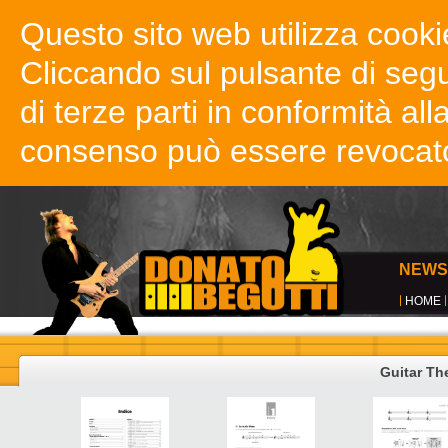
Questo sito web utilizza cookie
Cliccando sul pulsante di segui
di terze parti in conformità all
consenso può essere revocat
NEWS
HOME
Guitar Th