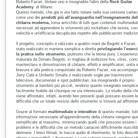
Roberto Fazari, titolare uno e insegnabte l'altro della
Rock Guitar
Academy
di Milano.
Questo metodo, che già si era fatto notare nella sua versione carta
come uno dei
prodotti più all'avanguardia nell'insegnamento del
chitarra moderna,
torna arricchito di tutti quei contenuti multimedial
necessari ad apprendere lo strumento più rockettaro che esista, con
velocità e un'efficacia decuplicata rispetto alle pubblicazioni tradizion
Il progetto, concepito e ralizzato a quattro mani da Begotti e Fazari,
stato realizzato in maniera semplice e diretta
privilegiando l'eserci
la pratica sullo strumento,
piuttosto che la teoria pura. L'esperienz
maturata da Donato Begotti, in migliaia di esibizioni live, clinic, conce
masterclass e dimostrazioni di chitarre, effetti e amplificatori, unita a
bravura e alla pratica conquistate da Roberto Fazari, sia accompag
Jerry Calà e Umberto Smaila o realizzando sogle per trasmissioni
telecisive, documenari e spot pubblicitari, sia insegnando il proprio
strumento ai bambini più piccoli, rendono quanto insegnato semplice
facilmente fruibile da chiunque ne sia interessato. Lo studio della chi
viene affrontato, infatti, avendo ben presenti quali possano essere le
difficoltà che un totale novizio dello strumento si troverà ad affrontar
Grazie al formato
multimediale e interattivo
di questo maniale, tutt
informazioni necessarie all'apprendimento della chitarra vengono qui
semplificate al massimo, minimizzando quelli che possono essere i
problemi e le difficoltà che un metodo cartaceo difficilmente riuscirb
derimere. I brevi filmati, le tracce audio di riferimento, le foto descrit
chiare e ingrandibili, i diagrammi e i vari schemi proposti, rendono ch