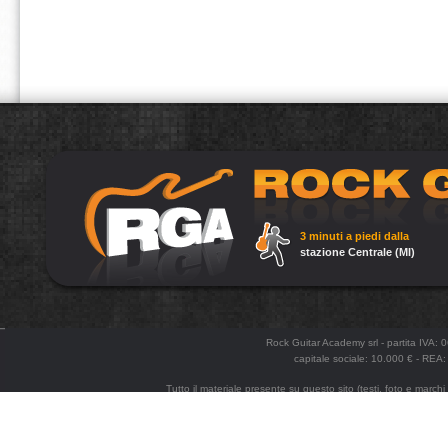
3 minuti a piedi dalla
stazione Centrale (MI)
Rock Guitar Academy srl - partita IVA:
capitale sociale: 10.000 € - R
Tutto il materiale presente su questo sito (testi, foto e marchi
e la divulgazione anche parziale senza esplicita autorizzazione. Po
enginee