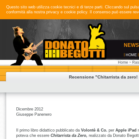
Questo sito web utilizza cookie tecnici e di terze parti. Cliccando sul pulsan
conformità alla nostra privacy e cookie policy. Il consenso può essere r
NEWS
HOME
Home
>
Ras
Recensione "Chitarrista da zero!
Dicembre 2012
Giuseppe Panenero
Il primo libro didattico pubblicato da
Volontè & Co.
per
Apple iPad
poteva che essere
Chitarrista da Zero,
realizzato da Donato Begott