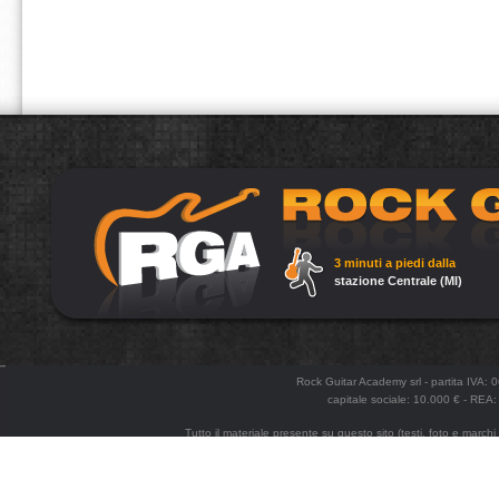
3 minuti a piedi dalla
stazione Centrale (MI)
Rock Guitar Academy srl - partita IVA:
capitale sociale: 10.000 € - R
Tutto il materiale presente su questo sito (testi, foto e marchi
e la divulgazione anche parziale senza esplicita autorizzazione. Po
enginee