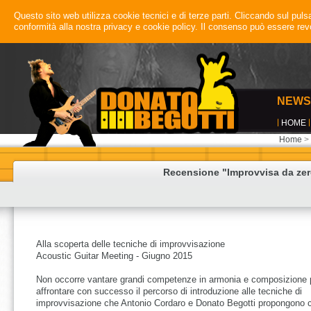
Questo sito web utilizza cookie tecnici e di terze parti. Cliccando sul pulsan
conformità alla nostra privacy e cookie policy. Il consenso può essere r
NEWS
HOME
Home
>
Recensione "Improvvisa da zero
Alla scoperta delle tecniche di improvvisazione
Acoustic Guitar Meeting - Giugno 2015
Non occorre vantare grandi competenze in armonia e composizione 
affrontare con successo il percorso di introduzione alle tecniche di
improvvisazione che Antonio Cordaro e Donato Begotti propongono c