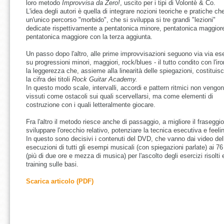
loro metodo
Improvvisa da Zero!
, uscito per i tipi di Volontè & Co.
L'idea degli autori è quella di integrare nozioni teoriche e pratiche che
un'unico percorso "morbido", che si sviluppa si tre grandi "lezioni"
dedicate rispettivamente a pentatonica minore, pentatonica maggior
pentatonica maggiore con la terza aggiunta.
Un passo dopo l'altro, alle prime improvvisazioni seguono via via ese
su progressioni minori, maggiori, rock/blues - il tutto condito con l'iro
la leggerezza che, assieme alla linearità delle spiegazioni, costituis
la cifra dei titoli
Rock Guitar Academy.
In questo modo scale, intervalli, accordi e pattern ritmici non vengo
vissuti come ostacoli sui quali scervellarsi, ma come elementi di
costruzione con i quali letteralmente giocare.
Fra l'altro il metodo riesce anche di passaggio, a migliore il fraseggio
sviluppare l'orecchio relativo, potenziare la tecnica esecutiva e feelin
In questo sono decisivi i contenuti del DVD, che vanno dai video del
esecuzioni di tutti gli esempi musicali (con spiegazioni parlate) ai 76
(più di due ore e mezza di musica) per l'ascolto degli esercizi risolti e
training sulle basi.
Scarica articolo (PDF)