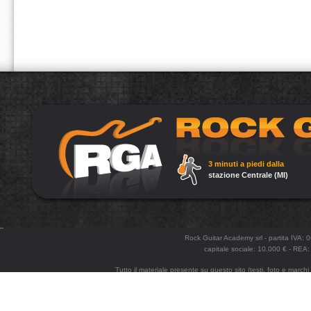
3 minuti a piedi dalla
stazione Centrale (MI)
Rock Guitar Academy srl - partita IVA:
capitale sociale: 10.000 € - R
Tutto il materiale presente su questo sito (testi, foto e marchi
e la divulgazione anche parziale senza esplicita autorizzazione. Po
enginee