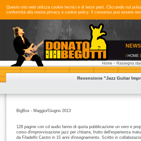
Questo sito web utilizza cookie tecnici e di terze parti. Cliccando sul pulsan
conformità alla nostra privacy e cookie policy. Il consenso può essere r
NEWS
HOME
Home
>
Rassegna st
Recensione "Jazz Guitar Impr
BigBox - Maggio/Giugno 2013
128 pagine con cd audio fanno di qusta pubblicazione un vero e prop
corso d'improvvisazione jazz per chitarra, frutto dell'esperienza matu
da Filadelfo Castro in 15 anni d'insegnamento. Scritto in collaborazi