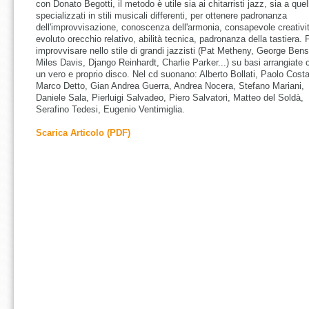
con Donato Begotti, il metodo è utile sia ai chitarristi jazz, sia a quell
specializzati in stili musicali differenti, per ottenere padronanza
dell'improvvisazione, conoscenza dell'armonia, consapevole creativi
evoluto orecchio relativo, abilità tecnica, padronanza della tastiera. 
improvvisare nello stile di grandi jazzisti (Pat Metheny, George Ben
Miles Davis, Django Reinhardt, Charlie Parker...) su basi arrangiate
un vero e proprio disco. Nel cd suonano: Alberto Bollati, Paolo Costa
Marco Detto, Gian Andrea Guerra, Andrea Nocera, Stefano Mariani,
Daniele Sala, Pierluigi Salvadeo, Piero Salvatori, Matteo del Soldà,
Serafino Tedesi, Eugenio Ventimiglia.
Scarica Articolo (PDF)